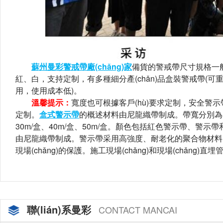
蘇州曼彩警戒帶廠(chǎng)家
備貨的警戒帶尺寸規格一般為長(c
紅、白，支持定制，有多種細分產(chǎn)品盒裝警戒帶(可重
用，使用成本低)。
溫馨提示：
寬度也可根據客戶(hù)要求定制，安全警示
定制。
盒式警示帶
的概述材料由尼龍織帶制成。帶寬分別為5
30m/盒、40m/盒、50m/盒。顏色包括紅色警示帶
由尼龍織帶制成。警示帶采用高強度、耐老化的聚合物材料
現場(chǎng)的保護。施工現場(chǎng)和現場(chǎng
聯(lián)系曼彩
CONTACT MANCAI