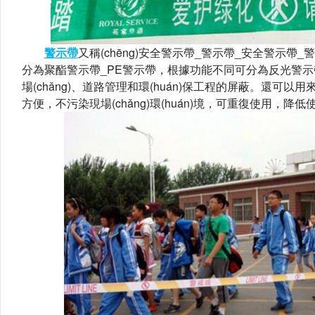
警示帶
又稱(chēng)安全警示帶_警示帶_安全警示帶_警示帶
分為聚酯警示帶_PE警示帶，根據功能不同可分為反光警示
場(chǎng)、道路管理和環(huán)保工程的屏蔽。還可以用來
方便，不污染現場(chǎng)環(huán)境，可重復使用，降低