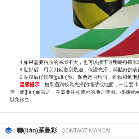
4.如果需要粘貼的區域不大，也可以撕下透明轉移膜和貼紙再粘貼
5.貼好后，用刮刀反復刮幾遍，保證光滑，與貼好的表面
6.貼膜后仔細觀(guān)察。顏色是否均勻，雜物和氣泡是
溫馨提示：
如果遇到較為光滑的墻壁或地面，一定要小
階，簡(jiǎn)而言之，在需要注意警示的地方使用
以免踏空。
聯(lián)系曼彩
CONTACT MANCAI