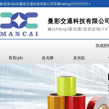
歡迎來(lái)到曼彩交通科技有限公司官網(wǎng)！
曼彩交通科技有限公
廠(chǎng)家供應/支持定制/1
預成型標線
首頁(yè)
反光膜
反光貼