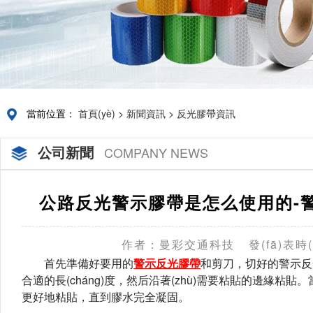
當前位置：
首頁(yè)
>
新聞資訊
>
反光膠帶資訊
公司新聞
COMPANY NEWS
公路反光警示膠帶是怎么使用的-警示反
作者：曼彩交通科技
發(fā)表時(
首先準備好要用的
警示反光膠帶
和剪刀，切好的
合適的長(cháng)度，然后沿著(zhù)需要粘貼的邊緣粘貼
更好地粘貼，直到膠水完全凝固。