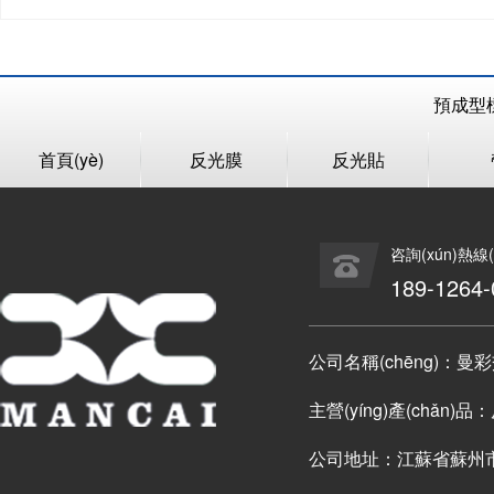
預成型標線
首頁(yè)
反光膜
反光貼
咨詢(xún)熱線(
189-1264-
公司名稱(chēng)：
主營(yíng)產(chǎn)
公司地址：江蘇省蘇州市昆