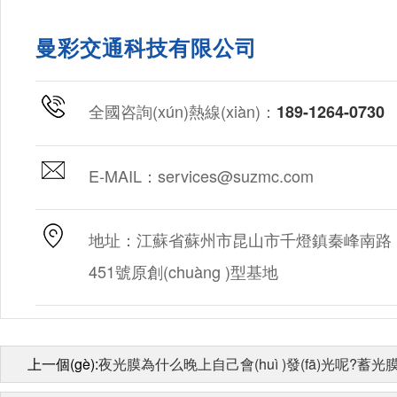
曼彩交通科技有限公司
全國咨詢(xún)熱線(xiàn)：
189-1264-0730
E-MAIL：services@suzmc.com
地址：江蘇省蘇州市昆山市千燈鎮秦峰南路
451號原創(chuàng )型基地
上一個(gè):
夜光膜為什么晚上自己會(huì )發(fā)光呢?蓄光膜