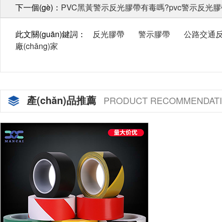
下一個(gè)：
PVC黑黃警示反光膠帶有毒嗎?pvc警示反光
此文關(guān)鍵詞：
反光膠帶
警示膠帶
公路交通
廠(chǎng)家
產(chǎn)品推薦
PRODUCT RECOMMENDAT