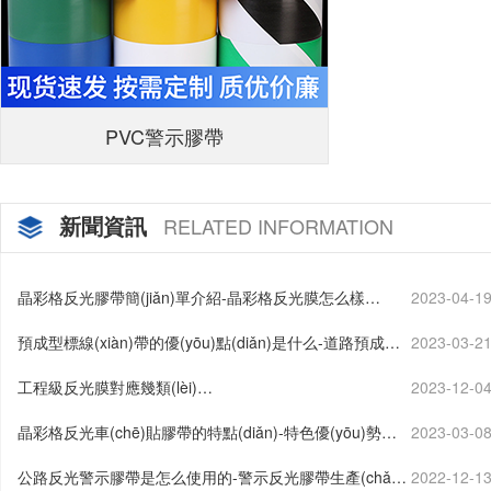
PVC警示膠帶
新聞資訊
RELATED INFORMATION
晶彩格反光膠帶簡(jiǎn)單介紹-晶彩格反光膜怎么樣…
2023-04-1
預成型標線(xiàn)帶的優(yōu)點(diǎn)是什么-道路預成型
2023-03-2
標線(xiàn)帶用途…
工程級反光膜對應幾類(lèi)…
2023-12-0
晶彩格反光車(chē)貼膠帶的特點(diǎn)-特色優(yōu)勢詳
2023-03-0
解…
公路反光警示膠帶是怎么使用的-警示反光膠帶生產(chǎn)
2022-12-1