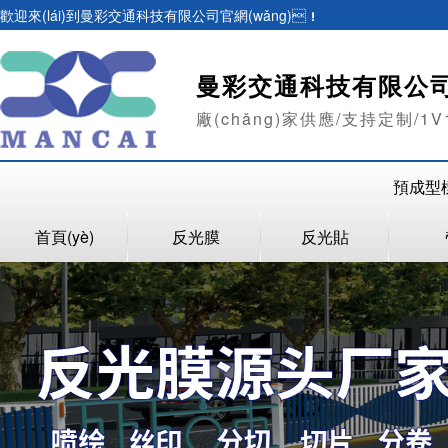
歡迎來(lái)到曼彩交通科技有限公司官網(wǎng)！
曼彩交通科技有限公
廠(chǎng)家供應/支持定制/1
預成型標線
首頁(yè)
反光膜
反光貼