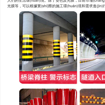
人們的生活環(huán)境。除了雙色反光膜，目前市場(c
光膜等，可以根據實(shí)際的施工環(huán)境和需求進(jìn