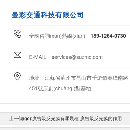
曼彩交通科技有限公司
全國咨詢(xún)熱線(xiàn)：
189-1264-0730
E-MAIL：services@suzmc.com
地址：江蘇省蘇州市昆山市千燈鎮秦峰南路
451號原創(chuàng )型基地
上一個(gè):
廣告級反光膜有哪幾種-廣告級反光膜的作用